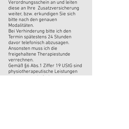
Verordnungsschein an und leiten
diese an Ihre Zusatzversicherung
weiter, bzw. erkundigen Sie sich
bitte nach den genauen
Modalitäten.
Bei Verhinderung bitte ich den
Termin spätestens 24 Stunden
davor telefonisch abzusagen.
Ansonsten muss ich die
freigehaltene Therapiestunde
verrechnen.
Gemäß §6 Abs.1 Ziffer 19 UStG sind
physiotherapeutische Leistungen
umsatzsteuerbefreit.
PRAXIS in BAD ISCHL
Adresse:
Bernhard Schaub
Tänzlgasse 2
4820 Bad Ischl