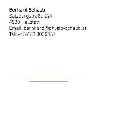
Berhard Schaub
Salzbergstraße 224
4830 Hallstatt
Email:
bernhard@physio-schaub.at
Tel:
+43 660 3005331
PRAXIS in BAD ISCHL
Adresse:
Bernhard Schaub
Tänzlgasse 2
4820 Bad Ischl
Email:
bernhard@physio-schaub.at
Tel
:
+43 660 3005331
PRAXIS in Hallstatt