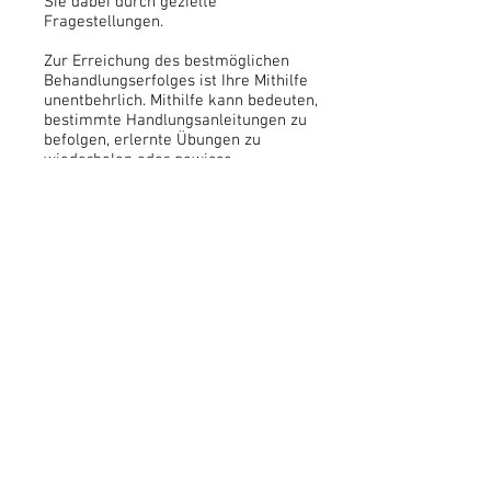
Sie dabei durch gezielte
Fragestellungen.
Zur Erreichung des bestmöglichen
Behandlungserfolges ist Ihre Mithilfe
unentbehrlich. Mithilfe kann bedeuten,
bestimmte Handlungsanleitungen zu
befolgen, erlernte Übungen zu
wiederholen oder gewisse
Handlungen zu unterlassen.
Erhält Ihr/e PhysiotherapeutIn den
Eindruck, dass der Behandlungserfolg
z.B. mangels Ihrer Mithilfe nicht
erreichbar erscheint, wird Sie Ihr/e
PhysiotherapeutIn darauf ansprechen
und versuchen, eine Lösung
anzubieten.
5. Wie sagen Sie einen
vereinbarten Behandlungstermin
ab?
Können Sie einen vereinbarten
Behandlungstermin nicht